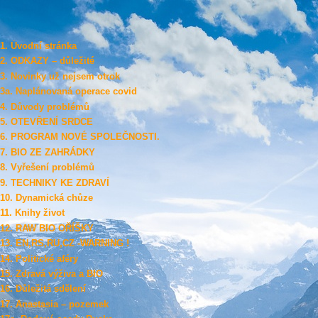
1. Úvodní stránka
2. ODKAZY – důležité
3. Novinky už nejsem otrok
3a. Naplánovaná operace covid
4. Důvody problémů
5. OTEVŘENÍ SRDCE
6. PROGRAM NOVÉ SPOLEČNOSTI.
7. BIO ZE ZAHRÁDKY
8. Vyřešení problémů
9. TECHNIKY KE ZDRAVÍ
10. Dynamická chůze
11. Knihy život
12. RAW BIO OŘÍŠKY
13. EN,RS,RU,CZ -WARNING !
14. Politické aféry
15. Zdravá výživa a BIO
16. Důležitá sdělení
17. Anastasia – pozemek