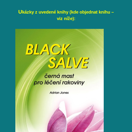
U
kázky z uvedené knihy (kde objednat knihu –
viz níže):