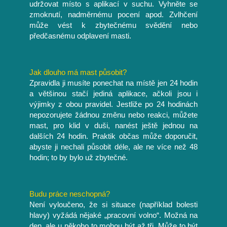
udržovat místo s aplikací v suchu. Vyhněte se
zmoknutí, nadměrnému pocení apod. Zvlhčení
může vést k zbytečnému svědění nebo
předčasnému odplavení masti.
Jak dlouho má mast působit?
Zpravidla ji musíte ponechat na místě jen 24 hodin
a většinou stačí jediná aplikace, ačkoli jsou i
výjimky z obou pravidel. Jestliže po 24 hodinách
nepozorujete žádnou změnu nebo reakci, můžete
mast, pro klid v duši, nanést ještě jednou na
dalších 24 hodin. Praktik občas může doporučit,
abyste ji nechali působit déle, ale ne více než 48
hodin; to by bylo už zbytečné.
Budu práce neschopná?
Není vyloučeno, že si situace (například bolesti
hlavy) vyžádá nějaké „pracovní volno“. Možná na
den, ale u někoho to mohou být až tři. Může to být