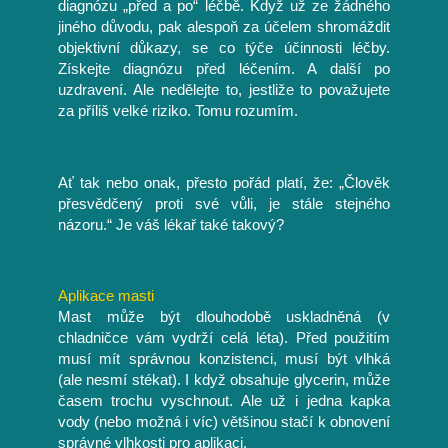
diagnózu „před a po“ léčbě. Když už ze žádného
jiného důvodu, pak alespoň za účelem shromáždit
objektivní důkazy, se co týče účinnosti léčby.
Získejte diagnózu před léčením. A další po
uzdravení. Ale nedělejte to, jestliže to považujete
za příliš velké riziko. Tomu rozumím.
Ať tak nebo onak, přesto pořád platí, že: „Člověk
přesvědčený proti své vůli, je stále stejného
názoru.“ Je váš lékař také takový?
Aplikace masti
Mast může být dlouhodobě uskladněná (v
chladničce vám vydrží celá léta). Před použitím
musí mít správnou konzistenci, musí být vlhká
(ale nesmí stékat). I když obsahuje glycerin, může
časem trochu vyschnout. Ale už i jedna kapka
vody (nebo možná i víc) většinou stačí k obnovení
správné vlhkosti pro aplikaci.