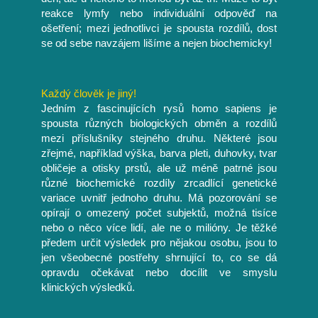
reakce lymfy nebo individuální odpověď na
ošetření; mezi jednotlivci je spousta rozdílů, dost
se od sebe navzájem lišíme a nejen biochemicky!
Každý člověk je jiný!
Jedním z fascinujících rysů homo sapiens je
spousta různých biologických obměn a rozdílů
mezi příslušníky stejného druhu. Některé jsou
zřejmé, například výška, barva pleti, duhovky, tvar
obličeje a otisky prstů, ale už méně patrné jsou
různé biochemické rozdíly zrcadlící genetické
variace uvnitř jednoho druhu. Má pozorování se
opírají o omezený počet subjektů, možná tisíce
nebo o něco více lidí, ale ne o milióny. Je těžké
předem určit výsledek pro nějakou osobu, jsou to
jen všeobecné postřehy shrnující to, co se dá
opravdu očekávat nebo docílit ve smyslu
klinických výsledků.