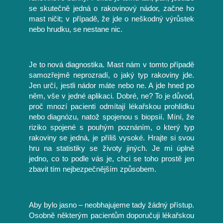
se skutečně jedná o rakovinový nádor, začne ho
mast ničit; v případě, že jde o neškodný výrůstek
nebo hrudku, se nestane nic.
Je to nová diagnostika. Mast nám v tomto případě
samozřejmě neprozradí, o jaký typ rakoviny jde.
Jen určí, jestli nádor máte nebo ne. A jde hned po
něm, vše v jedné aplikaci. Dobré, ne? To je důvod,
proč mnozí pacienti odmítají lékařskou prohlídku
nebo diagnózu, natož spojenou s biopsií. Míní, že
riziko spojené s pouhým poznáním, o který typ
rakoviny se jedná, je příliš vysoké. Hrajte si svou
hru na statistiky se životy jiných. Je mi úplně
jedno, co to podle vás je, chci se toho prostě jen
zbavit tím nejbezpečnějším způsobem.
Aby bylo jasno – neobhajujeme tady žádný přístup.
Osobně některým pacientům doporučuji lékařskou