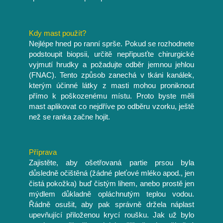
Kdy mast použít?
Nejlépe hned po ranní sprše. Pokud se rozhodnete
podstoupit biopsii, určitě nepřipusťte chirurgické
vyjmutí hrudky a požadujte odběr jemnou jehlou
(FNAC). Tento způsob zanechá v tkáni kanálek,
kterým účinné látky z masti mohou proniknout
přímo k poškozenému místu. Proto byste měli
mast aplikovat co nejdříve po odběru vzorku, ještě
než se ranka začne hojit.
Příprava
Zajistěte, aby ošetřovaná partie prsou byla
důsledně očištěná (žádné pleťové mléko apod., jen
čistá pokožka) buď čistým lihem, anebo prostě jen
mýdlem důkladně opláchnutým teplou vodou.
Řádně osušit, aby pak správně držela náplast
upevňující přiloženou krycí roušku. Jak už bylo