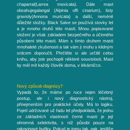
chaparral(Larrea mexicata). Dále mast
obsahujegalangal (Alpinia offi cinarium), listy
gravioly(Annona muricata) a další, neméně
důležité složky. Black Salve se používá stovky let
a je mnoho druhů této masti. Mnou popisované
složení je však základem bezpečného a účinného
působení této masti. Mám s tímto druhem masti
mnohaleté zkušenosti a tak vám ji mohu s klidným
srdcem doporučit. Přečtěte si ale určitě celou
knihu, aby jste pochopili některé souvislosti. Mast
by měl mít každý člověk doma, v lékárničce.
Nový způsob diagnózy?
Vypadá to, že máme po ruce nejen léčebný
postup, ale i nový diagnostický nástroj,
přinejmenším pro praktické účely. Má to logiku.
Pojetí udržované už řadu let předpokládá, že jednu
ze základních vlastností černé masti je její
ohromná selektivita, s níž působí pouze na
rakovinové buňky. Pokud je tomu tak, pak, jestliže