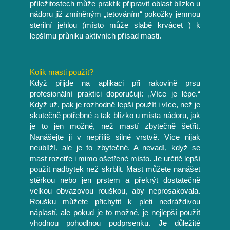
příležitostech může praktik připravit oblast blízko u
nádoru již zmíněným „tetováním“ pokožky jemnou
sterilní jehlou (místo může slabě krvácet ) k
lepšímu průniku aktivních přísad masti.
Kolik masti použít?
Když přijde na aplikaci při rakovině prsu
profesionální praktici doporučují: „Více je lépe.“
Když už, pak je rozhodně lepší použít i více, než je
skutečně potřebné a tak blízko u místa nádoru, jak
je to jen možné, než mastí zbytečně šetřit.
Nanášejte ji v nepříliš silné vrstvě. Více nijak
neublíží, ale je to zbytečné. A nevadí, když se
mast rozetře i mimo ošetřené místo. Je určitě lepší
použít nadbytek než skrblit. Mast můžete nanášet
stěrkou nebo jen prstem a překrýt dostatečně
velkou obvazovou rouškou, aby neprosakovala.
Roušku můžete přichytit k pleti nedráždivou
náplastí, ale pokud je to možné, je nejlepší použít
vhodnou pohodlnou podprsenku. Je důležité