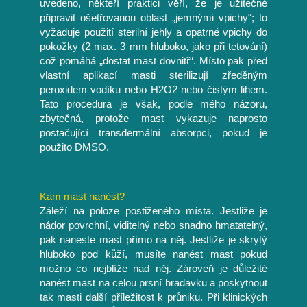
uvedeno, někteří praktici věří, že je užitečné
připravit ošetřovanou oblast „jemnými vpichy“; to
vyžaduje použití sterilní jehly a opatrné vpichy do
pokožky (2 max. 3 mm hluboko, jako při tetování)
což pomáhá „dostat mast dovnitř“. Místo pak před
vlastní aplikací masti sterilizují zředěným
peroxidem vodíku nebo H2O2 nebo čistým lihem.
Tato procedura je však, podle mého názoru,
zbytečná, protože mast vykazuje naprosto
postačující transdermální absorpci, pokud je
použito DMSO.
Kam mast nanést?
Záleží na poloze postiženého místa. Jestliže je
nádor povrchní, viditelný nebo snadno hmatatelný,
pak naneste mast přímo na něj. Jestliže je skrytý
hluboko pod kůží, musíte nanést mast pokud
možno co nejblíže nad něj. Zároveň je důležité
nanést mast na celou prsní bradavku a poskytnout
tak masti další příležitost k průniku. Při klinických