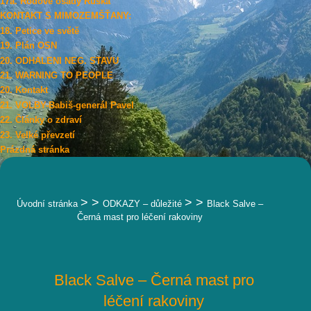
17a. Rodové osady Ruska
KONTAKT S MIMOZEMŠŤANY:
18. Petice ve světě
19. Plán OSN
20. ODHALENI NEG. STAVU
21. WARNING TO PEOPLE
20. Kontakt
21. VOLBY-Babiš-generál Pavel
22. Články o zdraví
23. Velké převzetí
Prázdná stránka
> >
> >
Úvodní stránka
ODKAZY – důležité
Black Salve –
Černá mast pro léčení rakoviny
Black Salve – Černá mast pro
léčení rakoviny