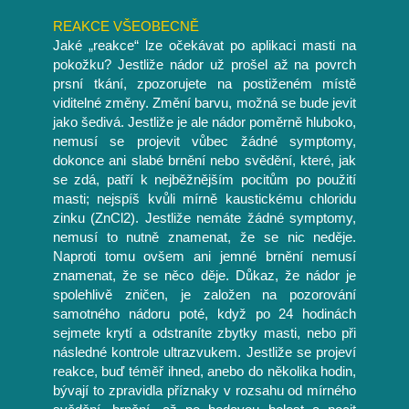
REAKCE VŠEOBECNĚ
Jaké „reakce“ lze očekávat po aplikaci masti na
pokožku? Jestliže nádor už prošel až na povrch
prsní tkání, zpozorujete na postiženém místě
viditelné změny. Změní barvu, možná se bude jevit
jako šedivá. Jestliže je ale nádor poměrně hluboko,
nemusí se projevit vůbec žádné symptomy,
dokonce ani slabé brnění nebo svědění, které, jak
se zdá, patří k nejběžnějším pocitům po použití
masti; nejspíš kvůli mírně kaustickému chloridu
zinku (ZnCl2). Jestliže nemáte žádné symptomy,
nemusí to nutně znamenat, že se nic neděje.
Naproti tomu ovšem ani jemné brnění nemusí
znamenat, že se něco děje. Důkaz, že nádor je
spolehlivě zničen, je založen na pozorování
samotného nádoru poté, když po 24 hodinách
sejmete krytí a odstraníte zbytky masti, nebo při
následné kontrole ultrazvukem. Jestliže se projeví
reakce, buď téměř ihned, anebo do několika hodin,
bývají to zpravidla příznaky v rozsahu od mírného